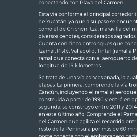
conectando con Playa del Carmen.
Esta vía conforma el principal corredor t
de Yucatán, ya que a su paso se encuent
como el de Chichén Itzá, maravilla del
diversos cenotes, considerados sagrados
Cuenta con cinco entronques que conec
Izamal, Pisté, Valladolid, Tintal (ramal a
ramal que conecta con el aeropuerto d
longitud de 15 kilómetros.
Se trata de una vía concesionada, la cua
etapas. La primera, comprende la vía tro
Cancún, incluyendo el ramal al aeropue
construida a partir de 1990 y entró en op
segunda, se construyó entre 2011 y 2014
en este último año. Comprende el Ramal 
del Carmen que agiliza el recorrido entre
resto de la Península por más de 60 minu
norte conecta con el embarcadero hacia 