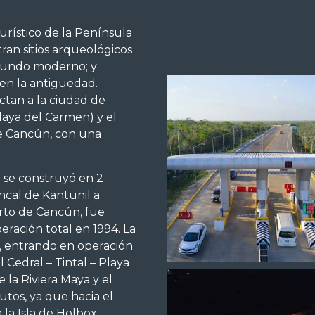
urístico de la Península
ran sitios arqueológicos
 mundo moderno; y
 en la antigüedad.
tan a la ciudad de
 Playa del Carmen) y el
e Cancún, con una
l se construyó en 2
ncal de Kantunil a
rto de Cancún, fue
eración total en 1994. La
, entrando en operación
Cedral – Tintal – Playa
 la Riviera Maya y el
tos, ya que hacia el
la Isla de Holbox,