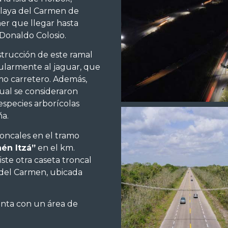
Playa del Carmen de
ner que llegar hasta
 Donaldo Colosio.
strucción de este ramal
icularmente al jaguar, que
amo carretero. Además,
cual se consideraron
especies arborícolas
ña.
roncales en el tramo
én Itzá”
en el km.
ste otra caseta troncal
a del Carmen, ubicada
uenta con un área de